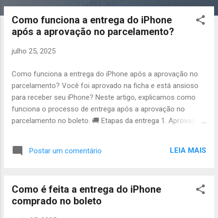
o
s
Como funciona a entrega do iPhone
t
após a aprovação no parcelamento?
a
g
julho 25, 2025
e
Como funciona a entrega do iPhone após a aprovação no
n
parcelamento? Você foi aprovado na ficha e está ansioso
s
para receber seu iPhone? Neste artigo, explicamos como
funciona o processo de entrega após a aprovação no
parcelamento no boleto. 🚚 Etapas da entrega 1. Aprovação:
Após análise dos seus documentos, você recebe a
confirmação por WhatsApp. 2. Envio do contrato: O contrato
LEIA MAIS
Postar um comentário
digital é enviado para sua assinatura. 3. Primeira parcela: Em
alguns casos, o envio ocorre após o pagamento inicial
(dependendo do perfil aprovado). 4. Postagem do iPhone: O
Como é feita a entrega do iPhone
aparelho é postado com nota fiscal e seguro para todo o
comprado no boleto
Brasil. 5. Código de rastreio: Você recebe o rastreio pelos
Correios ou transportadora no WhatsApp. 📦 Entrega rápida