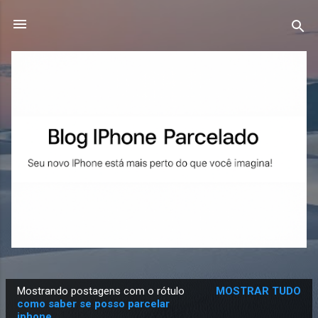
Pular para o conteúdo principal
Mostrando postagens com o rótulo
MOSTRAR TUDO
P
como saber se posso parcelar
iphone