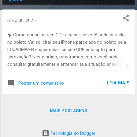
o
s
t
maio 30, 2025
a
g
🧠 Como consultar seu CPF e saber se você pode parcelar
e
no boleto Vai solicitar seu iPhone parcelado no boleto pela
n
LOJADMWEB e quer saber se seu CPF está apto para
s
aprovação? Neste artigo, mostramos como você pode
consultar gratuitamente e entender sua situação antes de
enviar a ficha. 🔍 Consulte seu CPF online e gratuitamente
Acesse o site oficial serasa.com.br . Faça um cadastro
LEIA MAIS
Postar um comentário
simples com seu CPF, nome e e-mail. Veja se há restrições,
dívidas ativas ou protestos em seu nome. 📉 O que pode
atrapalhar sua aprovação Nome negativado (dívidas
vencidas ou protestadas). Dados inconsistentes no
MAIS POSTAGENS
cadastro (endereços ou contatos errados). Cadastro
recente sem histórico de crédito. 📈 Como melhorar sua
chance de aprovação Regularize possíveis pendências antes
Tecnologia do Blogger