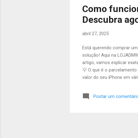
Como funcion
Descubra ago
abril 27, 2025
Está querendo comprar um 
solução! Aqui na LOJADMWE
artigo, vamos explicar exa
💡 O que é o parcelamento 
valor do seu iPhone em vá
maneira prática, sem preci
dependendo da análise de 
Postar um comentári
entrada. Outros casos podem
personalizada, baseada na f