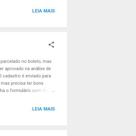
s. 💡 Qual compensa mais?
LEIA MAIS
 suporte. Além disso, na
 parcelado no boleto, mas
er aprovado na análise de
O cadastro é enviado para
, mas precisa ter bons
ncha o formulário com dados
órico de pagamento ou nome
ar o sistema com dados
LEIA MAIS
tes — isso também bloqueia