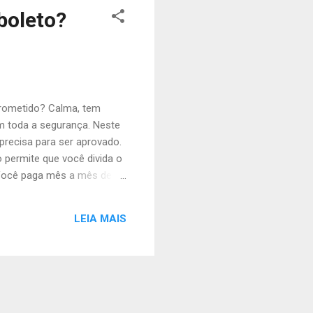
boleto?
prometido? Calma, tem
m toda a segurança. Neste
precisa para ser aprovado.
 permite que você divida o
 Você paga mês a mês de
com ou sem entrada ,
valores maiores sem
LEIA MAIS
a proposta é feita de forma