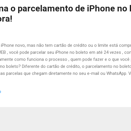
a o parcelamento de iPhone no 
ra!
iPhone novo, mas não tem cartão de crédito ou o limite está com
B , você pode parcelar seu iPhone no boleto em até 24 vezes , co
tamente como funciona o processo , quem pode fazer e o que você 
no boleto? Diferente do cartão de crédito, o parcelamento no boleto
rias parcelas que chegam diretamente no seu e-mail ou WhatsApp.
sar de limite no cartão. Importante: O parcelamento pode ser feito 
crédito . Clientes com melhor avaliação podem ser aprovados para 
o
 exigir uma entrada inicial, conforme liberação da financeira. Cad
icha de aprovação do cliente. ...