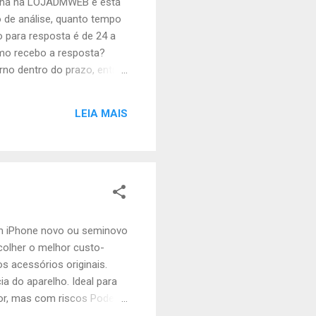
ficha na LOJADMWEB e está
 de análise, quanto tempo
 para resposta é de 24 a
omo recebo a resposta?
rno dentro do prazo, entre
rar em contato com a
r assim que houver
LEIA MAIS
🔗 Leia também 👉 Como
um iPhone novo ou seminovo
colher o melhor custo-
s acessórios originais.
a do aparelho. Ideal para
nor, mas com riscos Pode
ple — apenas garantia de