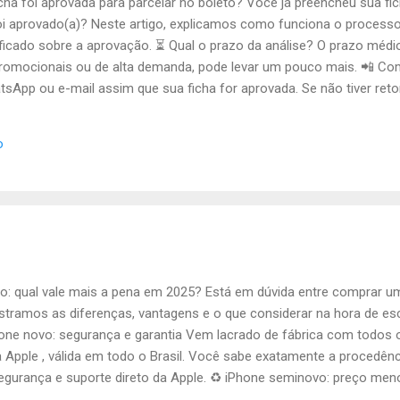
cha foi aprovada para parcelar no boleto? Você já preencheu sua 
oi aprovado(a)? Neste artigo, explicamos como funciona o processo
ficado sobre a aprovação. ⏳ Qual o prazo da análise? O prazo médio
 promocionais ou de alta demanda, pode levar um pouco mais. 📲 C
sApp ou e-mail assim que sua ficha for aprovada. Se não tiver reto
dimento. 🔎 Posso acompanhar o status da ficha? Sim! Basta ent
pp e informar seu nome completo e CPF. Também podemos te avisa
o
stema das financeiras. 💬 Consultar status da ficha no WhatsApp 
ra...
o: qual vale mais a pena em 2025? Está em dúvida entre comprar 
tramos as diferenças, vantagens e o que considerar na hora de es
hone novo: segurança e garantia Vem lacrado de fábrica com todos o
 Apple , válida em todo o Brasil. Você sabe exatamente a procedênci
egurança e suporte direto da Apple. ♻️ iPhone seminovo: preço me
a desgastada ou peças trocadas. Geralmente não possui garantia Ap