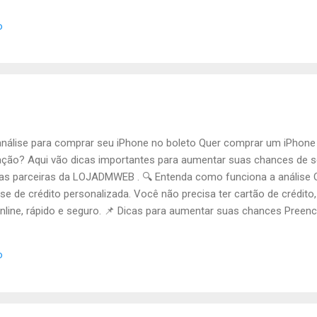
é mais baixo, mas pode custar mais no futuro com reparos ou troca
o
ança, o iPhone novo vale mais a pena pela confiança, durabilidade e
nálise para comprar seu iPhone no boleto Quer comprar um iPhone
ação? Aqui vão dicas importantes para aumentar suas chances de s
eiras parceiras da LOJADMWEB . 🔍 Entenda como funciona a análise 
se de crédito personalizada. Você não precisa ter cartão de crédito
nline, rápido e seguro. 📌 Dicas para aumentar suas chances Pree
te erros em campos como CPF, e-mail e telefone. Tenha um bom hist
tível com o valor do aparelho. ❌ Evite reprovações Não tente burl
o
ação imediata. Não envie mais de um formulário com nomes diferen