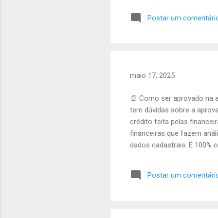
loja (se houver). O preço 
Postar um comentári
Se puder investir com segur
LOJADMWEB você p...
maio 17, 2025
📄 Como ser aprovado na a
tem dúvidas sobre a aprov
crédito feita pelas financ
financeiras que fazem análi
dados cadastrais. É 100% o
reais e atualizados . Evi
limpo. Informe renda compa
Postar um comentári
falsos — isso gera reprov
a análise. ...