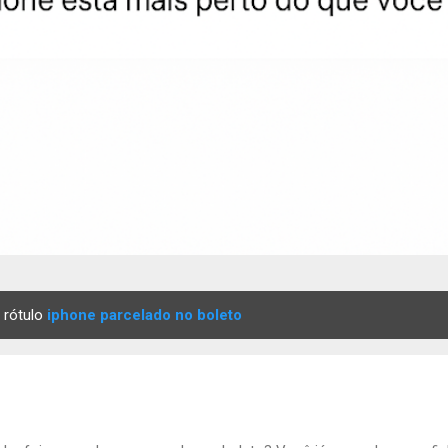
 rótulo
iphone parcelado no boleto