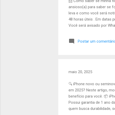
g
📨 Como saber se minha fi
e
ansioso(a) para saber se f
leva e como você será noti
n
48 horas úteis . Em datas
s
Você será avisado por What
em contato com nosso aten
nossa equipe pelo WhatsA
Postar um comentári
qualquer atualização no si
passar na análise para comp
maio 20, 2025
🔍 iPhone novo ou seminov
em 2025? Neste artigo, mos
benefício para você. 📦 iP
Possui garantia de 1 ano da
quem busca durabilidade, s
ter marcas de uso , bateri