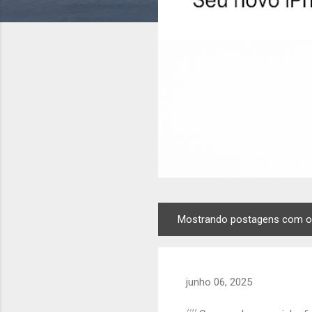
Mostrando postagens com o
P
o
s
t
junho 06, 2025
a