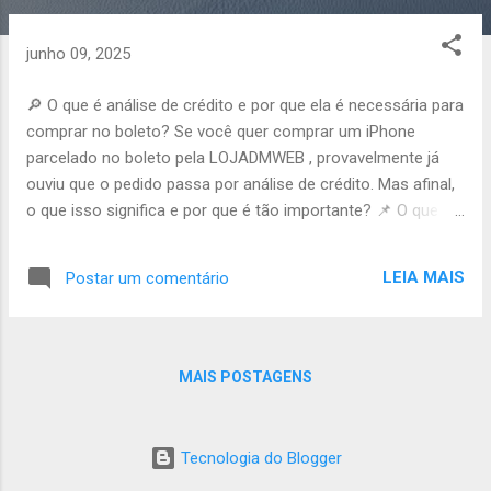
o
s
junho 09, 2025
t
a
🔎 O que é análise de crédito e por que ela é necessária para
g
comprar no boleto? Se você quer comprar um iPhone
e
parcelado no boleto pela LOJADMWEB , provavelmente já
n
ouviu que o pedido passa por análise de crédito. Mas afinal,
s
o que isso significa e por que é tão importante? 📌 O que é
análise de crédito? É um processo feito por financeiras
parceiras para avaliar se o cliente tem condições de pagar
LEIA MAIS
Postar um comentário
as parcelas do produto. Ela consulta informações básicas
do seu CPF, como histórico de pagamentos, pontuação de
crédito e pendências ativas. 📄 Quais dados são usados na
análise? Seu nome, CPF, endereço e telefone Sua renda
MAIS POSTAGENS
declarada no cadastro Seu histórico de pagamento com
empresas ou bancos ✅ Por que é necessário fazer essa
verificação? Para garantir que o parcelamento no boleto
Tecnologia do Blogger
seja seguro para você e para a loja Evita inadimplência e