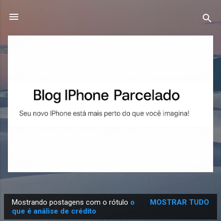
Pular para o conteúdo principal
Mostrando postagens com o rótulo
o
MOSTRAR TUDO
P
que é análise de crédito