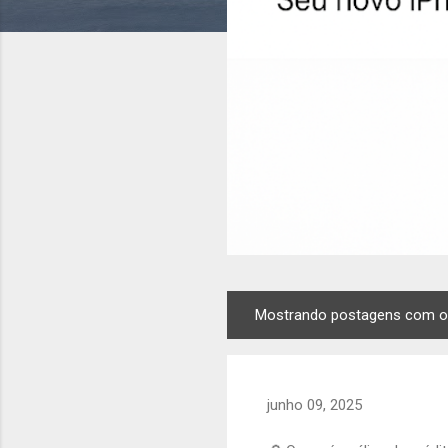
Mostrando postagens com o
P
o
s
t
junho 09, 2025
a