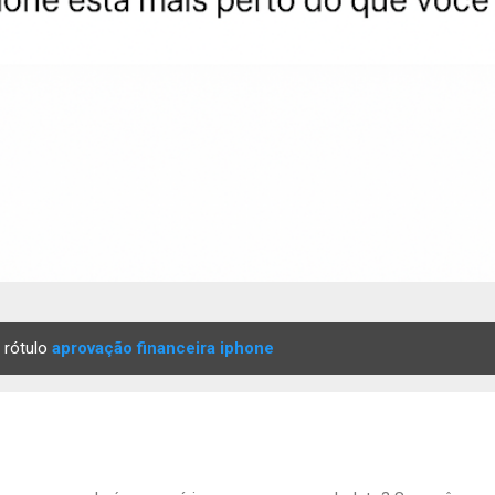
 rótulo
aprovação financeira iphone