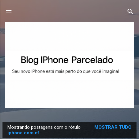
Pular para o conteúdo principal
Mostrando postagens com o rótulo
MOSTRAR TUDO
P
iphone com nf