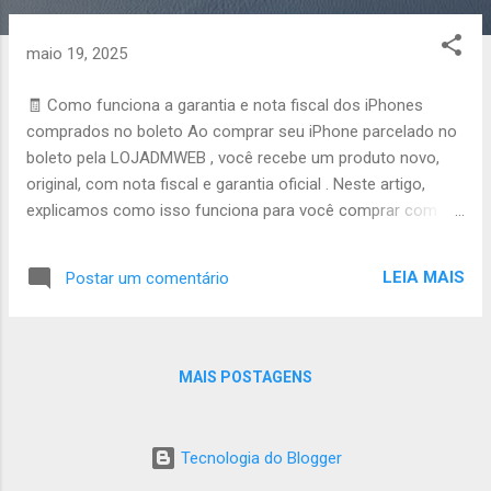
o
s
maio 19, 2025
t
a
🧾 Como funciona a garantia e nota fiscal dos iPhones
g
comprados no boleto Ao comprar seu iPhone parcelado no
e
boleto pela LOJADMWEB , você recebe um produto novo,
n
original, com nota fiscal e garantia oficial . Neste artigo,
s
explicamos como isso funciona para você comprar com
total segurança. 📄 Nota fiscal: segurança para sua compra
Todos os aparelhos são enviados com nota fiscal eletrônica
LEIA MAIS
Postar um comentário
(NF-e) . Você recebe a NF no seu e-mail no momento da
aprovação e envio. Com ela, você tem comprovação legal
da compra e pode acionar a garantia. 🛡️ Garantia oficial
Apple iPhones vendidos pela LOJADMWEB têm garantia de
MAIS POSTAGENS
12 meses com a própria Apple. Basta ter a nota fiscal em
mãos e apresentar o número de série. Você pode solicitar
suporte direto pelo site da Apple ou em qualquer assistência
Tecnologia do Blogger
autorizada. ❓ E se eu tiver algum problema? Se for