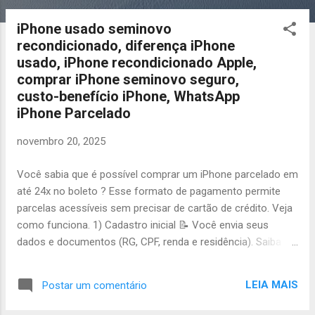
o
s
iPhone usado seminovo
t
recondicionado, diferença iPhone
a
usado, iPhone recondicionado Apple,
g
comprar iPhone seminovo seguro,
e
custo-benefício iPhone, WhatsApp
n
iPhone Parcelado
s
novembro 20, 2025
Você sabia que é possível comprar um iPhone parcelado em
até 24x no boleto ? Esse formato de pagamento permite
parcelas acessíveis sem precisar de cartão de crédito. Veja
como funciona. 1) Cadastro inicial 📝 Você envia seus
dados e documentos (RG, CPF, renda e residência). Saiba
mais em Quais documentos preciso para parcelar um
iPhone? . 2) Análise de crédito 🔍 A equipe verifica sua
LEIA MAIS
Postar um comentário
capacidade de pagamento. Mesmo com restrições no CPF,
sua ficha pode ser aprovada. Entenda em O que é análise de