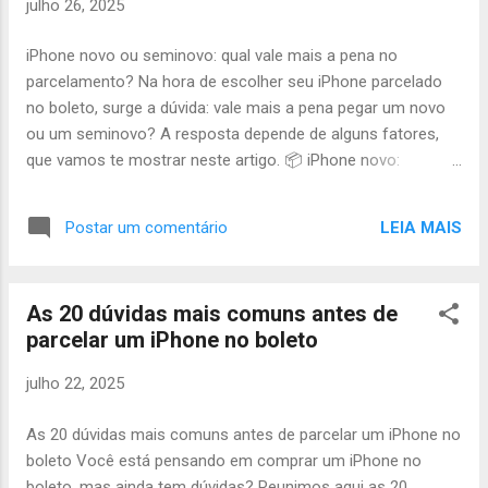
julho 26, 2025
estoque é atualizado constantemente, então é possível que
novos modelos entrem na lista, ou que alguns saiam
iPhone novo ou seminovo: qual vale mais a pena no
temporariamente. Por isso, recomendamos que fale com
parcelamento? Na hora de escolher seu iPhone parcelado
um atendente para confirmar a disponibilidade. 📊 Qual
no boleto, surge a dúvida: vale mais a pena pegar um novo
modelo é ideal para você? Se ainda est...
ou um seminovo? A resposta depende de alguns fatores,
que vamos te mostrar neste artigo. 📦 iPhone novo:
vantagens e perfil ideal Aparelho 100% lacrado, sem uso
anterior Garantia de fábrica total Nota fiscal emitida no seu
LEIA MAIS
Postar um comentário
CPF Maior valor de revenda no futuro Ideal para quem quer
máxima segurança, durabilidade e valor de mercado . Saiba
mais sobre o que é um iPhone lacrado: iPhone lacrado: o
As 20 dúvidas mais comuns antes de
que é e como funciona 📱 iPhone seminovo: vantagens e
parcelar um iPhone no boleto
perfil ideal Preço mais acessível Excelente estado de
conservação Também possui garantia e nota fiscal
julho 22, 2025
Recomendado para quem quer economizar e ainda assim
ter um aparelho original e confiável. Veja este artigo
As 20 dúvidas mais comuns antes de parcelar um iPhone no
completo: iPhone seminovo: vale a pena? 💸 Comparativo
boleto Você está pensando em comprar um iPhone no
prático Critério Novo Seminovo Preço Mais alto Mais
boleto, mas ainda tem dúvidas? Reunimos aqui as 20