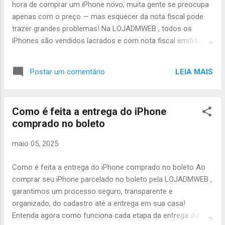
hora de comprar um iPhone novo, muita gente se preocupa
estabilidade. iPhone 15: sensor principal de 48MP e fotos
apenas com o preço — mas esquecer da nota fiscal pode
muito ma...
trazer grandes problemas! Na LOJADMWEB , todos os
iPhones são vendidos lacrados e com nota fiscal emitida
em nome do comprador , garantindo segurança total na sua
compra. Veja abaixo por que a nota fiscal é fundamental: 🛡️
LEIA MAIS
Postar um comentário
Garantia oficial da Apple Com a nota fiscal, você ativa a
garantia oficial de 1 ano diretamente com a Apple. Sem nota
fiscal, pode haver dificuldades em solicitar reparos ou
Como é feita a entrega do iPhone
trocas pela fabricante. Com a nota, qualquer assistência
comprado no boleto
autorizada no Brasil reconhece seu direito à garantia. 📜
Comprovação da procedência A nota fiscal prova que seu
maio 05, 2025
iPhone foi adquirido de forma legal, em empresa registrada
(com CNPJ ativo). Evita riscos de adquirir aparelhos
Como é feita a entrega do iPhone comprado no boleto Ao
bloqueados, irregulares ou provenientes de golpes. Você
comprar seu iPhone parcelado no boleto pela LOJADMWEB ,
recebe também maior respaldo jurídico em caso de qualquer
garantimos um processo seguro, transparente e
necessidade fut...
organizado, do cadastro até a entrega em sua casa!
Entenda agora como funciona cada etapa da entrega do seu