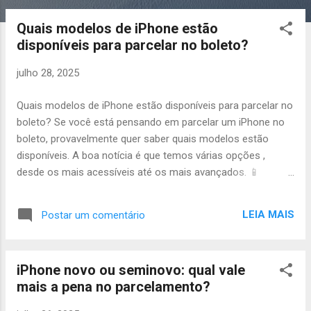
o
s
Quais modelos de iPhone estão
t
disponíveis para parcelar no boleto?
a
g
julho 28, 2025
e
Quais modelos de iPhone estão disponíveis para parcelar no
n
boleto? Se você está pensando em parcelar um iPhone no
s
boleto, provavelmente quer saber quais modelos estão
disponíveis. A boa notícia é que temos várias opções ,
desde os mais acessíveis até os mais avançados. 📱
Modelos disponíveis atualmente Os modelos podem variar
conforme o estoque, mas geralmente estão disponíveis:
LEIA MAIS
Postar um comentário
iPhone 11 iPhone 12 e 12 Mini iPhone 13, 13 Mini e 13 Pro
iPhone 14 e 14 Pro iPhone 15, 15 Plus e 15 Pro Max Todos
os aparelhos são originais, com nota fiscal, garantia e
iPhone novo ou seminovo: qual vale
podem ser novos ou seminovos , conforme sua escolha.
mais a pena no parcelamento?
Entenda mais sobre isso neste artigo: Quais modelos de
iPhone posso parcelar? 🔄 Atualização de estoque O