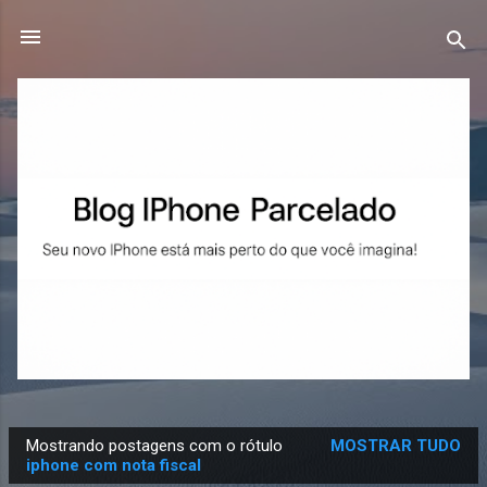
Pular para o conteúdo principal
Mostrando postagens com o rótulo
MOSTRAR TUDO
P
iphone com nota fiscal