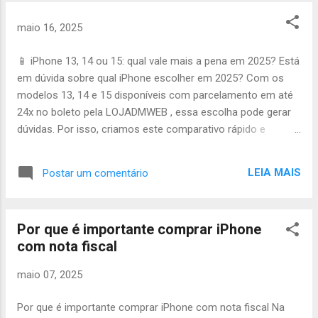
aparelho é separado, embalado com segurança e
despachado com nota fiscal. O prazo médio de postagem é
maio 16, 2025
de 1 a 3 dias úteis após o pagamento. 📮 Etapa 3: rastreio e
acompanhamento Você recebe um código de rastreio para
📱 iPhone 13, 14 ou 15: qual vale mais a pena em 2025? Está
acompanhar a entrega em tempo real. O envio é feito por
em dúvida sobre qual iPhone escolher em 2025? Com os
transportadoras ou Correios, dependendo da sua região.
modelos 13, 14 e 15 disponíveis com parcelamento em até
Nosso suporte acompanha seu pedido até a entrega ser
24x no boleto pela LOJADMWEB , essa escolha pode gerar
concluída com sucesso. 💬 Acompanhar entrega no
dúvidas. Por isso, criamos este comparativo rápido e
WhatsApp ...
objetivo para te ajudar! 📦 Design e conectividade iPhone 13:
notch tradicional, entrada Lightning, ótimo custo-benefício.
LEIA MAIS
Postar um comentário
iPhone 14: design quase idêntico ao 13, com melhorias
internas e novo sensor de segurança. iPhone 15: Dynamic
Island, entrada USB-C e visual mais moderno. ⚙️
Por que é importante comprar iPhone
Desempenho e chip iPhone 13: chip A15 Bionic, ótimo
com nota fiscal
desempenho para qualquer tarefa. iPhone 14: mantém o
A15, mas com otimização térmica melhor. iPhone 15: chip
maio 07, 2025
A16 Bionic, mais rápido e eficiente. 📸 Câmeras iPhone 13:
câmeras duplas com excelente qualidade. iPhone 14:
Por que é importante comprar iPhone com nota fiscal Na
melhorias no modo noturno e gravações com mais