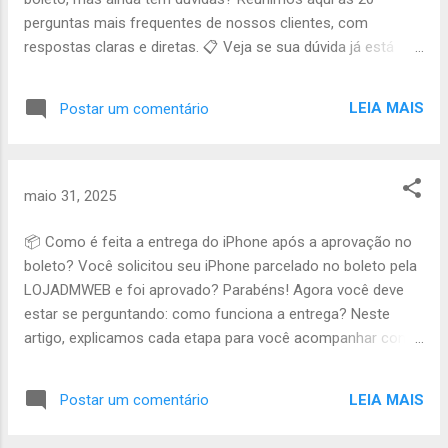
acessível Garantia ...
perguntas mais frequentes de nossos clientes, com
respostas claras e diretas. 📋 Veja se sua dúvida já está
respondida: Preciso ter nome limpo para ser aprovado? O
produto é original e novo? Em quantas vezes posso
LEIA MAIS
Postar um comentário
parcelar? Preciso pagar algo antes de ser aprovado? Como
envio meus dados para análise? Quais documentos são
exigidos? Em quanto tempo recebo a resposta? É
necessário comprovante de renda? Recebo nota fiscal do
maio 31, 2025
iPhone? Tenho garantia no aparelho? O frete está incluso no
valor? Como recebo os boletos? Posso adiantar parcelas?
📦 Como é feita a entrega do iPhone após a aprovação no
O valor das parcelas é fixo? Posso escolher o modelo do
boleto? Você solicitou seu iPhone parcelado no boleto pela
iPhone? É possível comprar mais de um iPhone? Quem faz
LOJADMWEB e foi aprovado? Parabéns! Agora você deve
a análise da ficha? Qual o risco de ser reprovado? Posso
estar se perguntando: como funciona a entrega? Neste
cancelar depois de aprovado? Como falar com um
artigo, explicamos cada etapa para você acompanhar com
atendente? Se sua...
tranquilidade. ✅ Etapa 1: confirmação do pagamento Após a
aprovação da ficha, você recebe os boletos via e-mail ou
LEIA MAIS
Postar um comentário
WhatsApp. A entrega é agendada após o pagamento da
primeira parcela . 🚚 Etapa 2: separação e envio do pedido O