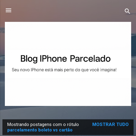
Pular para o conteúdo principal
Mostrando postagens com o rótulo
MOSTRAR TUDO
P
parcelamento boleto vs cartão