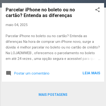
o
s
Parcelar iPhone no boleto ou no
t
cartão? Entenda as diferenças
a
g
maio 04, 2025
e
Parcelar iPhone no boleto ou no cartão? Entenda as
n
diferenças Na hora de comprar um iPhone novo, surge a
s
dúvida: é melhor parcelar no boleto ou no cartão de crédito?
Na LOJADMWEB , oferecemos o parcelamento no boleto
em até 24 vezes , uma opção segura e acessível para quem
quer fugir dos juros altos do cartão. Veja abaixo as
principais diferenças entre essas duas formas de
LEIA MAIS
Postar um comentário
pagamento: 💳 Parcelamento no cartão de crédito
Parcelamento normalmente limitado a até 12 vezes .
Mesmo quando dizem "sem juros", o valor dos produtos já
vem com os juros embutidos — quem paga é o comprador.
MAIS POSTAGENS
Necessário ter limite disponível para o valor total da compra.
Compras no cartão muitas vezes têm tarifas adicionais que