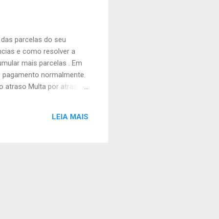
 das parcelas do seu
ncias e como resolver a
umular mais parcelas . Em
m o pagamento normalmente.
o atraso Multa por atraso
ntes Registro de
ciação é sempre o melhor
LEIA MAIS
ciar a dívida, combinar