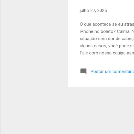
g
e
julho 27, 2025
n
s
O que acontece se eu atra
iPhone no boleto? Calma. N
situação sem dor de cabeça
alguns casos, você pode so
Fale com nossa equipe assi
(geralmente 2%) Juros diár
inadimplência (SPC/Serasa
Postar um comentári
caminho Se estiver enfrenta
novo vencimento e evitar ne