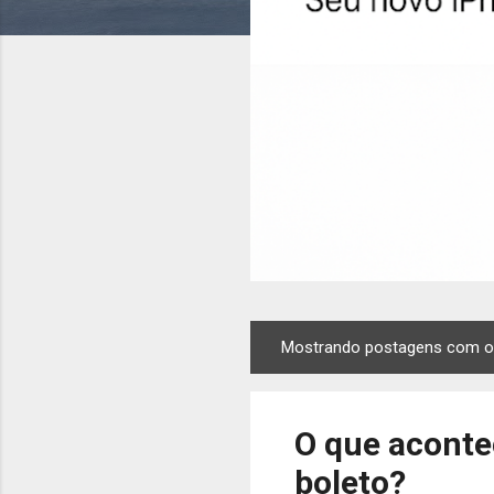
Mostrando postagens com o
P
o
s
O que aconte
t
a
boleto?