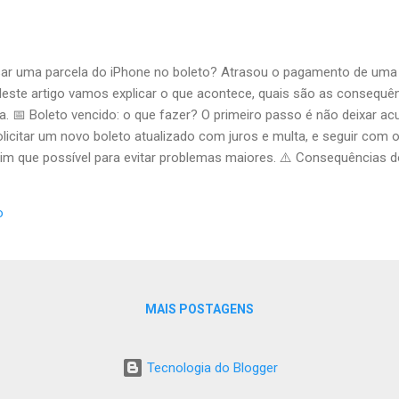
sar uma parcela do iPhone no boleto? Atrasou o pagamento de uma
este artigo vamos explicar o que acontece, quais são as consequê
. 📅 Boleto vencido: o que fazer? O primeiro passo é não deixar ac
licitar um novo boleto atualizado com juros e multa, e seguir co
m que possível para evitar problemas maiores. ⚠️ Consequências d
ios (geralmente 0,33% ao dia) Interrupção do envio de boletos segui
) Encaminhamento para cobrança jurídica, em último caso 🤝 Nego
o
ndo dificuldades, entre em contato com a equipe. É possível renego
gativação. 🔍 Mais informaç...
MAIS POSTAGENS
Tecnologia do Blogger