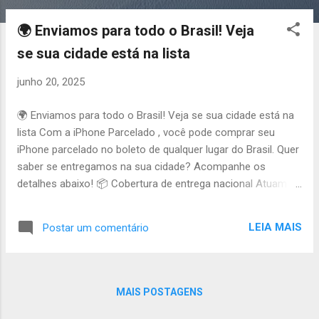
o
s
🌍 Enviamos para todo o Brasil! Veja
t
se sua cidade está na lista
a
g
junho 20, 2025
e
n
🌍 Enviamos para todo o Brasil! Veja se sua cidade está na
s
lista Com a iPhone Parcelado , você pode comprar seu
iPhone parcelado no boleto de qualquer lugar do Brasil. Quer
saber se entregamos na sua cidade? Acompanhe os
detalhes abaixo! 📦 Cobertura de entrega nacional Atuamos
com as principais transportadoras e Correios Entregamos
para capitais e interior, inclusive regiões afastadas Parceiros
LEIA MAIS
Postar um comentário
logísticos garantem segurança em locais remotos ⏱️
Prazos estimados por região Capitais: 3 a 5 dias úteis após
confirmação do pagamento Interior: 5 a 8 dias úteis,
conforme a região 💳 Como comprar de onde você estiver
MAIS POSTAGENS
Preencha a ficha com seu endereço completo no site